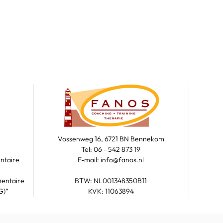
Vossenweg 16, 6721 BN Bennekom
Tel: 06 - 542 873 19
ntaire
E-mail: info@fanos.nl
mentaire
BTW: NL001348350B11
G)”
KVK: 11063894