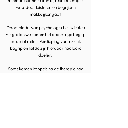
meer ontspannen dan bij relatietherapie,
waardoor luisteren en begrijpen
makkelijker gaat.
Door middel van psychologische inzichten
vergroten we samen het onderlinge begrip
en de intimiteit. Verdieping van inzicht,
begrip en liefde zijn hierdoor haalbare
doelen.
Soms komen koppels na de therapie nog
af en toe terug voor een
onderhoudsgesprek. Ook als je relatie
goed voelt, maar sommige onderwerpen
lastig blijven, ben je welkom. De
relatiebegeleiding kan, na onderling
overleg, zo nodig worden aangevuld met
een individueel stuk, als persoonlijke
problematiek daar aanleiding toe geeft.